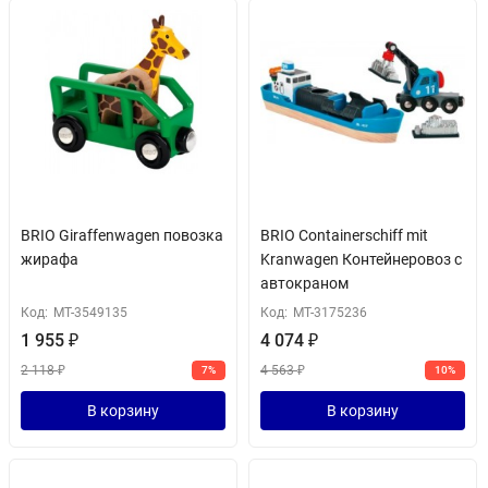
BRIO Giraffenwagen повозка
BRIO Containerschiff mit
жирафа
Kranwagen Контейнеровоз с
автокраном
Код:
MT-3549135
Код:
MT-3175236
1 955
₽
4 074
₽
2 118
₽
4 563
₽
7%
10%
В корзину
В корзину