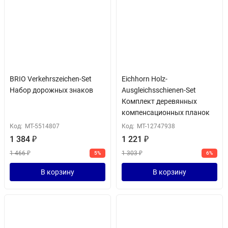
BRIO Verkehrszeichen-Set
Eichhorn Holz-
Набор дорожных знаков
Ausgleichsschienen-Set
Комплект деревянных
компенсационных планок
Код:
MT-5514807
Код:
MT-12747938
1 384
₽
1 221
₽
1 466
₽
1 303
₽
5%
6%
В корзину
В корзину