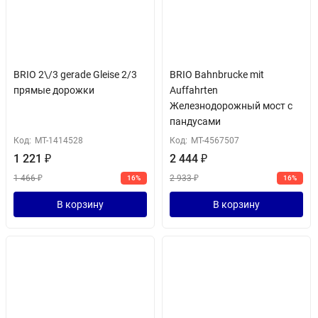
BRIO 2\/3 gerade Gleise 2/3
BRIO Bahnbrucke mit
прямые дорожки
Auffahrten
Железнодорожный мост с
пандусами
Код:
MT-1414528
Код:
MT-4567507
1 221
₽
2 444
₽
1 466
₽
2 933
₽
16%
16%
В корзину
В корзину