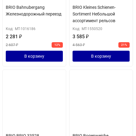
BRIO Bahnubergang
BRIO Kleines Schienen-
Железнодорожный переезд
Sortiment Небольшой
ассортимент рельсов
Код:
MT-1016186
Код:
MT-1550520
2 281
₽
3 585
₽
2 607
₽
4 563
₽
12%
21%
В корзину
В корзину
BRIO BRIO 33528
BRIO Bogenweiche