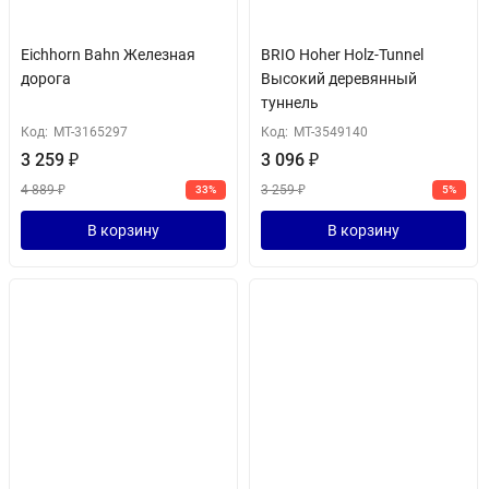
Eichhorn Bahn Железная
BRIO Hoher Holz-Tunnel
дорога
Высокий деревянный
туннель
Код:
MT-3165297
Код:
MT-3549140
3 259
₽
3 096
₽
4 889
₽
3 259
₽
33%
5%
В корзину
В корзину