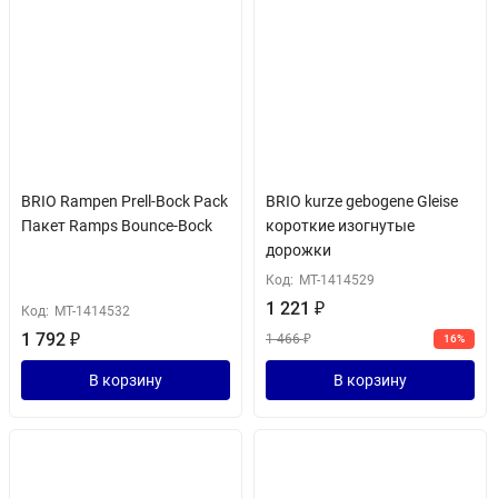
BRIO Rampen Prell-Bock Pack
BRIO kurze gebogene Gleise
Пакет Ramps Bounce-Bock
короткие изогнутые
дорожки
Код:
MT-1414529
1 221
₽
Код:
MT-1414532
1 792
₽
1 466
₽
16%
В корзину
В корзину