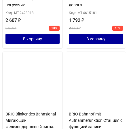
погрузчик
дорога
Код:
MT-2428018
Код:
MT-4615181
2 607
₽
1 792
₽
3 259
₽
2 118
₽
20%
15%
В корзину
В корзину
BRIO Blinkendes Bahnsignal
BRIO Bahnhof mit
Мигающий
Aufnahmefunktion Станция с
железнодорожный сигнал
функцией записи