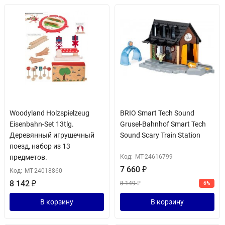
Woodyland Holzspielzeug
BRIO Smart Tech Sound
Eisenbahn-Set 13tlg.
Grusel-Bahnhof Smart Tech
Деревянный игрушечный
Sound Scary Train Station
поезд, набор из 13
предметов.
Код:
MT-24616799
7 660
₽
Код:
MT-24018860
8 142
₽
8 149
₽
6%
В корзину
В корзину