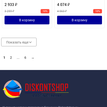
2 933
₽
4 074
₽
3 259
₽
4 563
₽
10%
10%
В корзину
В корзину
Показать еще
1
2
...
6
→