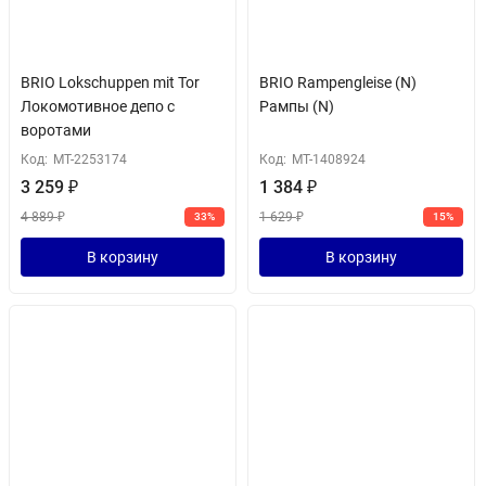
BRIO Lokschuppen mit Tor
BRIO Rampengleise (N)
Локомотивное депо с
Рампы (N)
воротами
Код:
MT-2253174
Код:
MT-1408924
3 259
₽
1 384
₽
4 889
₽
1 629
₽
33%
15%
В корзину
В корзину