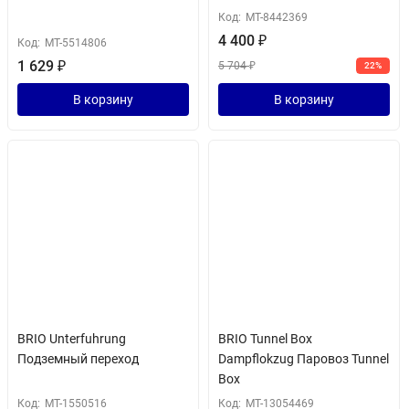
Код:
MT-8442369
4 400
₽
Код:
MT-5514806
1 629
₽
5 704
₽
22%
В корзину
В корзину
BRIO Unterfuhrung
BRIO Tunnel Box
Подземный переход
Dampflokzug Паровоз Tunnel
Box
Код:
MT-1550516
Код:
MT-13054469