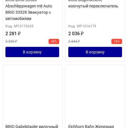
Abschleppwagen mit Auto
изогнутый переключатель
BRIO 33528 Эвакуатор с
автомобилем
Код:
MT-3175235
Код:
MT-1016179
2 281
₽
2 036
₽
3 259
₽
2 444
₽
30%
16%
В корзину
В корзину
BRIO Gabelstapler вилочный
Eichhorn Bahn Железная